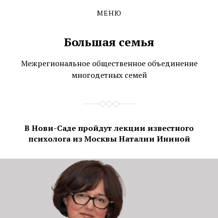
МЕНЮ
Skip
Skip
to
to
the
the
Большая семья
content
main
menu
Межрегиональное общественное объединение
многодетных семей
В Нови-Саде пройдут лекции известного
психолога из Москвы Наталии Ининой